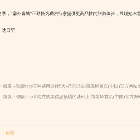
冬季，“塞外青城”正勤快为稠密行家提供更高品性的旅游体验，展现她冰
：达日罕
：
凯发·k8国际app官网越南连休9天-好意思国-凯发k8首页(中国)官方网
：
凯发·k8国际app官网在购票信息预填的基础上-凯发k8首页(中国)官方
电影