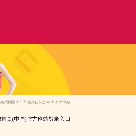
影
彩绘墙每面图案皆不同-凯发k8首页(中国)官方网站
发k8首页(中国)官方网站登录入口