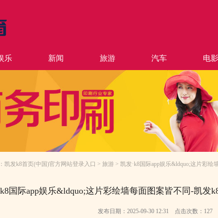
娱乐
新闻
旅游
汽车
电
：
凯发k8首页(中国)官方网站登录入口
>
旅游
> 凯发·k8国际app娱乐&ldquo;这片
·k8国际app娱乐&ldquo;这片彩绘墙每面图案皆不同-凯
发布日期：2025-09-30 12:31 点击次数：127