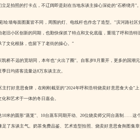
们立足拍照的打卡点，不辽阔即是刻在当地东谈主操心深处的“石桥绕月”
片彩绘墙每面图案皆不同，周围的灯、电线杆也作念了造型。”滨河路社区
励老旧小区创新的同期，也勤快保抓了特点和文化底蕴，重现了呼和浩特旧
承了文化根脉，也留下了老街的操心。”
庆凯桥不远的宽胡同，本年也“火出了圈”。自客岁8月重开，更多的国潮
旺季日均搭客流量达8万东谈主次。
区主打好意思食牌，在刚刚截至的“2024年呼和浩特烧卖好意思食大会”
文化和艺术于一体的冬日嘉会。
达10米的圆形“蒸笼”、10台蒸车同期开动、20位烧卖师父同台蒸制……这
赚足了东谈主气。奶茶免费品鉴、艺术造型拍照、烧卖好意思食舆图集章