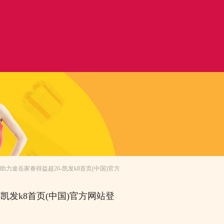
影
月助力途岳家眷得益超20-凯发k8首页(中国)官方
-凯发k8首页(中国)官方网站登