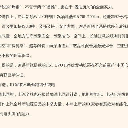
新锐的“热销”，不啻于两个“首推”，更在于“省油历久”的全面实力。
济性上，途岳新锐WLTC详细工况油耗低至5.70L/100km，还能加92号
，百公里加快仅8.8秒，又强又快；安全方面，途岳新锐全系搭载停车后
央气囊，全地方防守驾乘安全，驾乘省心。空间上，长轴短悬的臆测打算
内空间“得房率”，超等耐装；而深通德系工艺品性配合如激光焊合、空腔注
忍不拔的用车保险。
一提的是，途岳新锐搭载的1.5T EVO II净效发动机还在不久前赢得“中
”再获巨擘认证。
同进，ID.家眷不断领跑结伙纯电
油电同智，上汽全球也积极鼓励油电同进计谋，把抓智能化、电动化的发
算作上汽全球新能源居品的中坚力量，本年上新的ID.家眷智慧款对智能
“纯电头牌”的魔力。