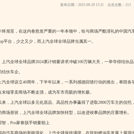
发布日期：2025-09-29 15:21 点击次数：213
24年终渐至，在这内卷愈发严重的一年本领中，给与商场严酷浸礼的中国汽车
app平台，少之又少，而上汽全球全球品牌当属其一。
，上汽全球全球品牌2024累计销量讲求冲破100万辆大关，一举夺得结伙品
的结伙车企。
上汽全球设立40周年，下半年以来，一系列感德回馈行动的推出，奉陪各
在末端零卖商场不断走强，成为车市亮眼的增长极。
以来，上汽全球以多元化居品、高品性办事赢得了进取2800万车主的信
的商场形状，上汽全球全球品牌加快转型，以改进竣事品牌的庄重增长。
同智，Pro家眷脱手销量朝上
国内汽车商场的新能源化，上汽全球保持涌现，在鼓励燃油车发展上展现出