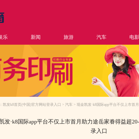
娱乐
新闻
旅游
汽车
电
：
凯发k8首页(中国)官方网站登录入口
>
汽车
> 现金凯发·k8国际app平台不仅上市首
入口
凯发·k8国际app平台不仅上市首月助力途岳家眷得益超20
录入口