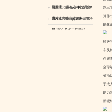
司回应：没有这样的消息8
凯发·k8国际app(中国)官方
跑出
算作
月
网站官方贵寓走漏杯架尺
凯发·k8国际app官网经管全
能化
寸
球 1000 多名工程师和
帕萨
车头
伴跟
全球
省油
于成
助力
新锐