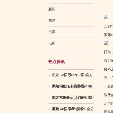
新闻
旅游
20
汽车
国际
电影
日前
百万
热点资讯
碰巧
凯发·k8国际app(中国)官方
强，
网站咱们先来看无图NOA
凯发·k8国际娱乐网新车在
一直
迭代
此之前仍是开启了预售-凯
凯发·k8国际app娱乐试飞距
油电
发k8
离约为 80 公里-凯发k
凯发·k8国际app娱乐中金公
面临