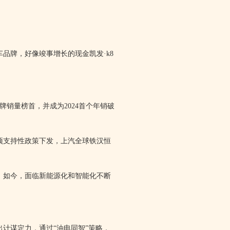
品牌，好像竣事增长的现金凯发·k8
牌销量榜首，并成为2024首个年销破
项支持性政策下发，上汽全球铁汉恒
托，如今，面临新能源化和智能化不断
计谋定力，通过“油电同智”策略，