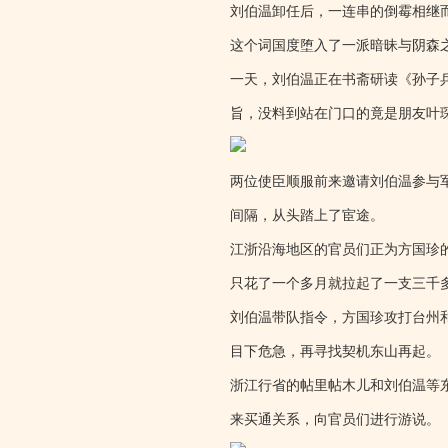
刘伯温卸任后，一连串的倒霉相继
这个词国度堕入了一派暗昧与阴森
一天，刘伯温正在书斋研读《孙子
旨，没料到站在门口的竟是朋友叶
两位使臣顺服前来邀请刘伯温参与
间隔，从头踏上了宦途。
江浙沿海地区的官员们正为方国珍
只花了一个多月就拉起了一支三千
刘伯温带队指令，方国珍攻打台州
目下危急，再寻找契机东山再起。
浙江行省的帖里帖木儿和刘伯温等
来买通关系，向官员们进行游说。