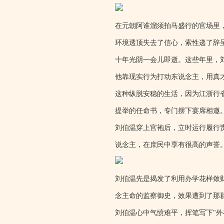
在元朝阿谁溜须拍马盛行的官场里
环境透顶失去了信心，索性递了辞
十年光阴一会儿即逝。这些年里，
他靠现实行为打动东说念主，用真
这种纵脱安稳的生活，因为江浙行
提举的任命书，专门摆下宴席相邀
刘伯温穿上官袍后，立时运行履行
说念主，在庶民中享有很高的声誉
刘伯温先是揭发了利用办学花样敛
念主命的监察御史，效果遭到了那
刘伯温心中气愤难平，挥笔写下"