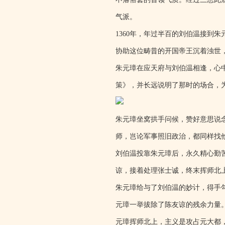
气派。
1360年，年过半百的刘伯温接到
协助这位畴昔的开国帝王沉着浊世
朱元璋在应天府与刘伯温相逢，心
策》，并长远说明了那时的场合，
朱元璋坐窝拱手问候，赞好意思说
师，岂论军事照旧政治，都同样找
刘伯温投靠朱元璋后，永久精心勤
谅，接着处理张士诚，终末挥师北
朱元璋给与了刘伯温的妙计，得手勾
元璋一举拔除了陈友谅的残余力量
元璋挥师北上，主义是攻占元大都