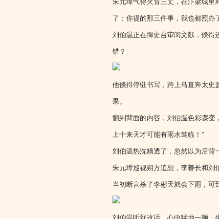
朱元璋气得火冒三丈，在汴梁城里
了；你提的那三件事，我也都照办
刘伯温正在御史台审阅文献，倏得
错？
他倏得停驻书写，跨上马直奔太史
果。
翻到背面的内容，刘伯温色彩骤变
上十来天才可能有雨水驾临！”
刘伯温热沈糟透了，忽然以为后背
朱元璋巡视朔方追想，李善长和刘
当初断言杀了李彬天就会下雨，可
刘伯温听到这话，心中猛地一颤，