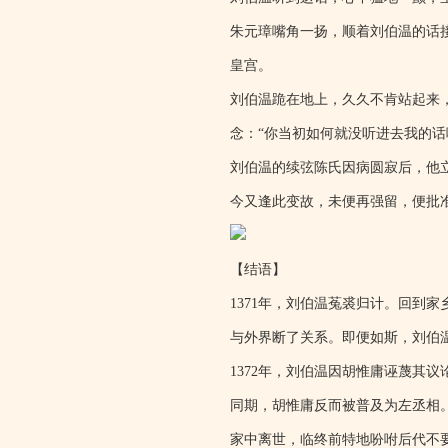
朱元璋嘴角一扬，顺着刘伯温的话
皇宫。
刘伯温跪在地上，久久不肯站起来
念：“你当初如何就没听进去我的话
刘伯温的续弦陈氏因病圆寂后，他
今又逢此变故，未便再强留，便批
【结语】
1371年，刘伯温菟裘归计。回到
与外界断了关系。即便如斯，刘伯
1372年，刘伯温因胡惟庸诬蔑其议
同期，胡惟庸反而被普及为左丞相。
家中离世，临终前特地吩咐后代不