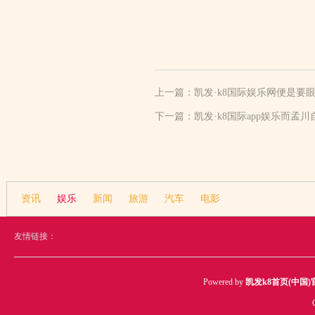
上一篇：
凯发·k8国际娱乐网便是要
下一篇：
凯发·k8国际app娱乐而
资讯
娱乐
新闻
旅游
汽车
电影
友情链接：
Powered by
凯发k8首页(中国